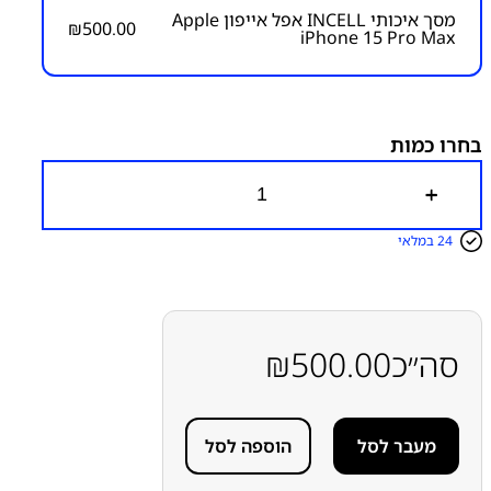
מסך איכותי INCELL אפל אייפון Apple
₪
500.00
iPhone 15 Pro Max
מק״ט:
1200000047
קטגוריות:
אייפון iPhone 15 Pro Max
אפל
מסכים
מסכים
תואמי אפל INCELL / JK / THL
בחרו כמות
כ
מ
ו
24 במלאי
ת
ש
ל
מ
ס
ך
סה״כ
500.00
₪
א
י
כ
ו
מעבר לסל
הוספה לסל
ת
י
I