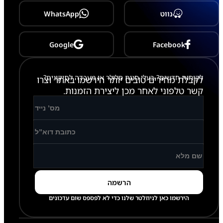
5
P
נווט
WhatsApp
r
o
M
a
Google
Facebook
x
לקוחות חדשים? בעלי חנות סלולר או מעבדה לתיקונים?
לקבלת מחירים טובים יותר הירשמו באתר וצרו
קשר טלפוני לאחר מכן ליצירת הזמנות.
הירשמו כאן לניוזלטר שלנו כדי לא לפספס שום עדכונים