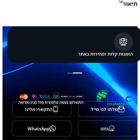
תיאור
ש
י
ר
ש
י
א
ו
מ
י
ר
הזמנות קלות ומהירות באתר
ד
מ
י
X
i
a
o
m
i
התשלום נעשה טלפונית מול נציג מורשה
R
שלחו לנו מייל
התקשרו אלינו
e
d
m
i
נווט
WhatsApp
N
o