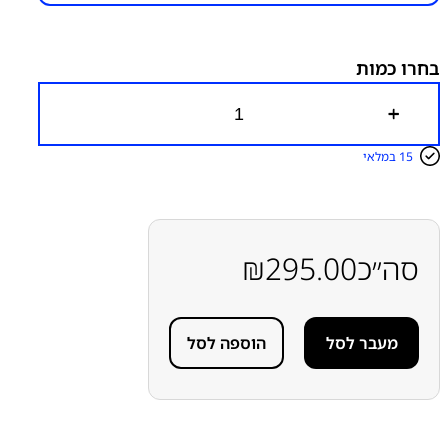
קטגוריות:
Redmi Note 11/11S
מסכים ללא מסגרת
שיאומי
בחרו כמות
כ
מ
ו
15 במלאי
ת
ש
ל
מ
ס
ך
סה״כ
295.00
₪
ל
ל
א
מ
מעבר לסל
הוספה לסל
ס
ג
ר
ת
ל
מ
כ