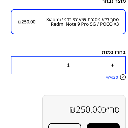
מוצר נבחר
Without Frame
₪
250.00
מסך ללא מסגרת שיאומי רדמי Xiaomi
₪
250.00
Redmi Note 9 Pro 5G / POCO X3
מק״ט:
1500000006
קטגוריות:
Redmi Note 9 Pro 5G
מסכים ללא מסגרת
שיאומי
בחרו כמות
כ
מ
ו
3 במלאי
ת
ש
ל
מ
ס
ך
סה״כ
250.00
₪
ל
ל
א
מ