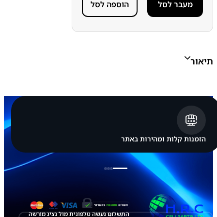
מעבר לסל
הוספה לסל
ס
ג
ר
ת
ש
י
א
תיאור
ו
מ
י
ר
ד
מ
י
X
i
a
הזמנות קלות ומהירות באתר
o
m
i
R
e
d
m
i
N
התשלום נעשה טלפונית מול נציג מורשה