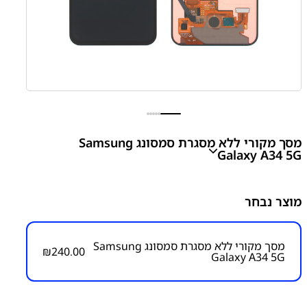
מסך מקורי ללא מסגרת סמסונג Samsung
Galaxy A34 5G
A34 5G - A346 Screen Without Frame
מוצר נבחר
₪
240.00
מסך מקורי ללא מסגרת סמסונג Samsung
₪
240.00
Galaxy A34 5G
מק״ט:
1000000287
קטגוריות:
Galaxy A34 - A346
חלקי חילוף עפ"י דגמי
מכשירים
מסכים / מכלולי תצוגה
סדרה A
סדרה A
סמסונג
סמסונג - Samsung