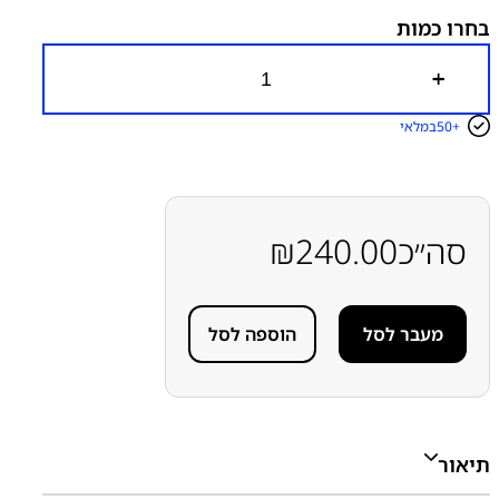
בחרו כמות
כ
מ
ו
50+
במלאי
ת
ש
ל
מ
ס
ך
סה״כ
240.00
₪
מ
ק
ו
ר
מעבר לסל
הוספה לסל
י
ל
ל
א
מ
ס
ג
תיאור
ר
ת