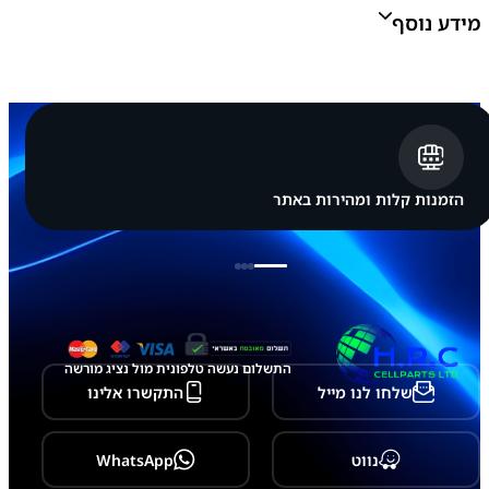
ס
מידע נוסף
מ
ס
ו
נ
ג
צבע:
לבן, שחור, ירוק, סגול
S
a
m
s
u
הזמנות קלות ומהירות באתר
n
g
G
a
l
a
x
y
A
התשלום נעשה טלפונית מול נציג מורשה
3
שלחו לנו מייל
התקשרו אלינו
4
5
G
נווט
WhatsApp