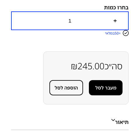
מכשירים
מסכים / מכלולי תצוגה
סדרה A
סדרה A
סדרה M
בחרו כמות
סדרה M
סמסונג
סמסונג - Samsung
כ
מ
ו
50+
במלאי
ת
ש
ל
מ
ס
ך
סה״כ
245.00
₪
מ
ק
ו
ר
מעבר לסל
הוספה לסל
י
ל
ל
א
מ
ס
ג
תיאור
ר
ת