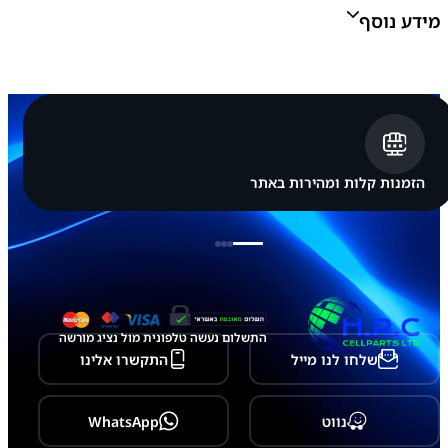
ס
מידע נוסף
מ
ס
ו
נ
ג
צבע:
לבן, שחור, ירוק, סגול
S
a
m
s
u
הזמנות קלות ומהירות באתר
n
g
G
a
l
a
x
y
-
התשלום נעשה טלפונית מול נציג מורשה
A
שלחו לנו מייל
התקשרו אלינו
3
5
6
/
נווט
WhatsApp
A
5