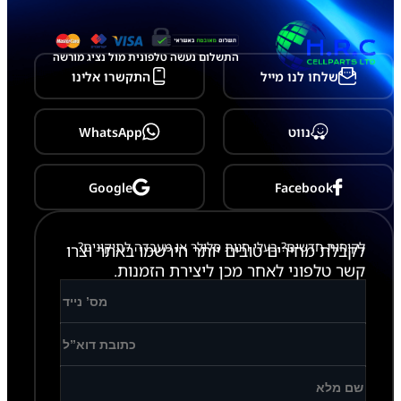
התשלום נעשה טלפונית מול נציג מורשה
שלחו לנו מייל
התקשרו אלינו
נווט
WhatsApp
Google
Facebook
לקוחות חדשים? בעלי חנות סלולר או מעבדה לתיקונים?
לקבלת מחירים טובים יותר הירשמו באתר וצרו
קשר טלפוני לאחר מכן ליצירת הזמנות.