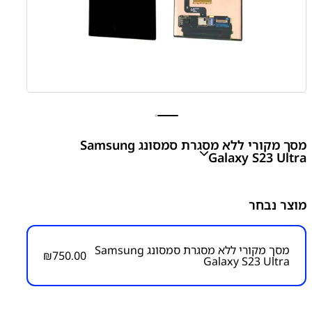
מסך מקורי ללא מסגרת סמסונג Samsung
Galaxy S23 Ultra
S23 Ultra - S918 Screen Without Frame
מוצר נבחר
₪
750.00
מסך מקורי ללא מסגרת סמסונג Samsung
₪
750.00
Galaxy S23 Ultra
מק״ט:
1000000285
קטגוריות:
S23 Ultra – S918
חלקי חילוף עפ"י דגמי
מכשירים
מסכים / מכלולי תצוגה
סדרה S
סדרה S
סמסונג
סמסונג - Samsung