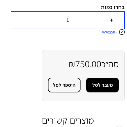
בחרו כמות
כ
מ
ו
50+
במלאי
ת
ש
ל
מ
ס
ך
סה״כ
750.00
₪
מ
ק
ו
ר
מעבר לסל
הוספה לסל
י
ל
ל
א
מ
ס
ג
מוצרים קשורים
ר
ת