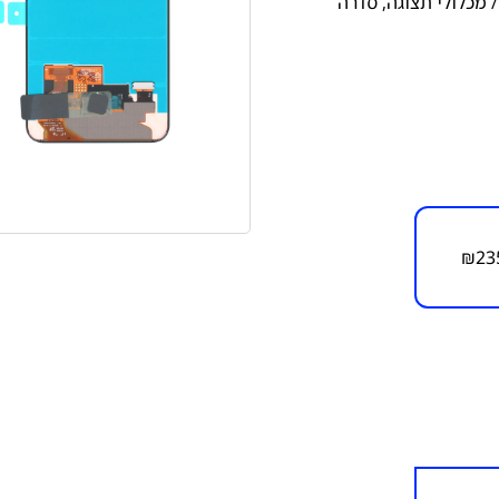
 מכלולי תצוגה
,
סדרה
₪
23