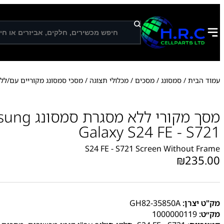
ח
י
פ
ו
ש
עמוד הבית
/
סמסונג
/
מסכים / מכלולי תצוגה
/
מסכי סמסונג מקוריים עם/לל
מסך מקורי ללא מסג
Galaxy S24 FE - S721
S24 FE - S721 Screen Without Frame
₪
235.00
מק"ט יצרן:
GH82-35850A
מק״ט:
1000000119