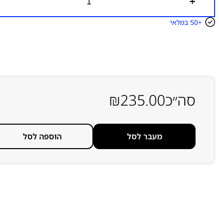
כ
מ
ו
50+
במלאי
ת
ש
ל
מ
ס
ך
מ
ק
סה״כ
235.00
₪
ו
ר
י
ל
ל
מעבר לסל
הוספה לסל
א
מ
ס
ג
ר
ת
ס
מ
ס
ו