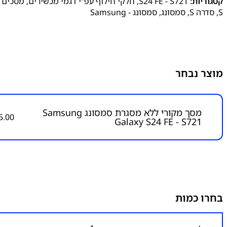
קטגוריות:
S24 FE - S721
,
חלקי חילוף עפ"י דגמי מכשירים
,
מסכים /
S
,
סדרה S
,
סמסונג
,
סמסונג - Samsung
מוצר נבחר
מסך מקורי ללא מסגרת סמסונג Samsung
5.00
Galaxy S24 FE - S721
בחרו כמות