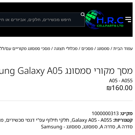
ח
י
פ
ו
ש
עמוד הבית
/
סמסונג
/
מסכים / מכלולי תצוגה
/
מסכי סמסונג מקוריים עם/לל
מסך מקורי סמסונג Samsung Galaxy A05
A05 - A055
₪
160.00
מק״ט:
1000000313
קטגוריות:
Galaxy A05 - A055
,
חלקי חילוף עפ"י דגמי מכשירים
,
מס
סדרה A
,
סדרה A
,
סמסונג
,
סמסונג - Samsung