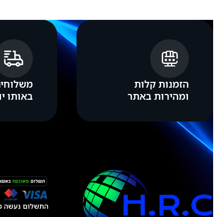
l
a
x
y
A
0
5
הזמנות קלות
משלוחים
ומהירות באתר
באותו יו
התשלום נעשה טל