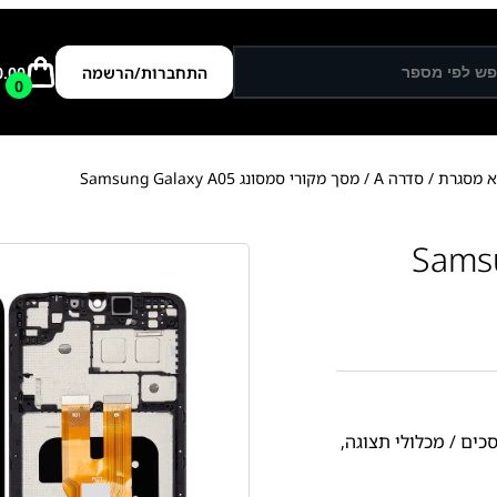
התחברות/הרשמה
0.00
0
א מסגרת
/
סדרה A
/ מסך מקורי סמסונג Samsung Galaxy A05
כים / מכלולי תצוגה
,