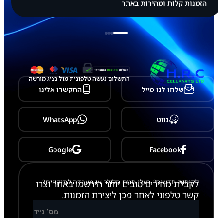
הזמנות קלות ומהירות באתר
התשלום נעשה טלפונית מול נציג מורשה
שלחו לנו מייל
התקשרו אלינו
נווט
WhatsApp
Google
Facebook
לקוחות חדשים? בעלי חנות סלולר או מעבדה לתיקונים?
לקבלת מחירים טובים יותר הירשמו באתר וצרו
קשר טלפוני לאחר מכן ליצירת הזמנות.