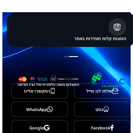
m
s
u
n
g
G
a
l
הזמנות קלות ומהירות באתר
a
x
y
M
2
2
-
M
2
התשלום נעשה טלפונית מול נציג מורשה
2
שלחו לנו מייל
התקשרו אלינו
6
/
A
2
נווט
WhatsApp
2
5
G
-
Google
Facebook
A