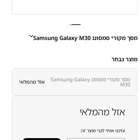
מסך מקורי סמסונג Samsung Galaxy M30
M30 - M305
מוצר נבחר
₪
310.00
מסך מקורי סמסונג Samsung Galaxy
אזל מהמלאי
M30
מק״ט:
1000000008
קטגוריות:
Galaxy M30
חלקי חילוף עפ"י דגמי מכשירים
מסכים / מכלולי תצוגה
סדרה M
סדרה M
סמסונג
סמסונג -
Samsung
אזל מהמלאי
עדכנו אותי לגבי מוצר זה: