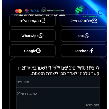
התשלום נעשה טלפונית מול נציג מורשה
שלחו לנו מייל
התקשרו אלינו
נווט
WhatsApp
Google
Facebook
לקוחות חדשים? בעלי חנות סלולר או מעבדה לתיקונים?
לקבלת מחירים טובים יותר הירשמו באתר וצרו
קשר טלפוני לאחר מכן ליצירת הזמנות.