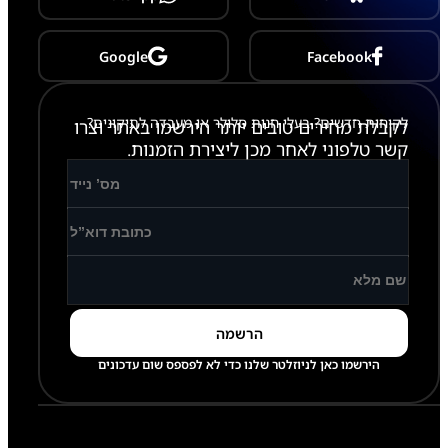
Google
Facebook
לקוחות חדשים? בעלי חנות סלולר או מעבדה לתיקונים?
לקבלת מחירים טובים יותר הירשמו באתר וצרו
קשר טלפוני לאחר מכן ליצירת הזמנות.
הירשמו כאן לניוזלטר שלנו כדי לא לפספס שום עדכונים