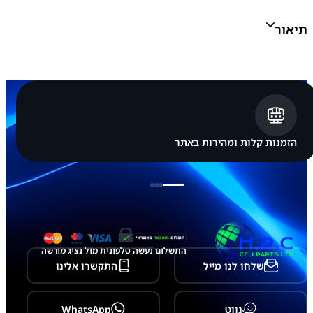
נ
ג
תיאור
S
a
m
s
u
n
g
G
a
l
הזמנות קלות ומהירות באתר
a
x
y
M
5
4
5
G
התשלום נעשה טלפונית מול נציג מורשה
שלחו לנו מייל
התקשרו אלינו
נווט
WhatsApp