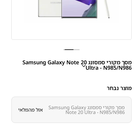
מסך מקורי סמסונג Samsung Galaxy Note 20
Ultra - N985/N986
Samsung Galaxy Note 20 Ultra - N985/N986 LCD
מוצר נבחר
Assembly
₪
740.00
מסך מקורי סמסונג Samsung Galaxy
אזל מהמלאי
Note 20 Ultra - N985/N986
מק״ט:
1000000166
קטגוריות:
Note 20 Ultra – N985/N986
חלקי חילוף עפ"י
דגמי מכשירים
מסכים / מכלולי תצוגה
סדרה Note
סדרת