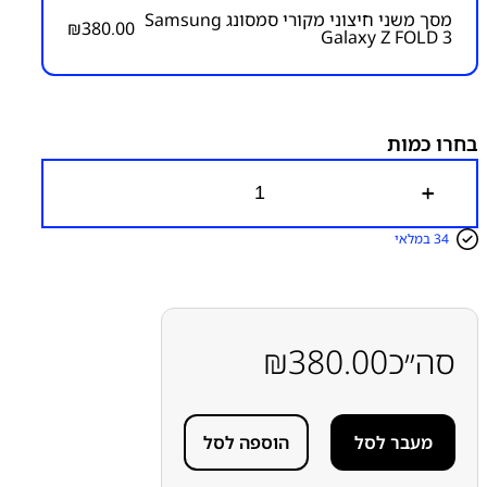
מסך משני חיצוני מקורי סמסונג Samsung
₪
380.00
Galaxy Z FOLD 3
מק״ט:
1000000234
קטגוריות:
Z Fold 3 - F926
מסכים / מכלולי תצוגה
מתקפלים Z
מתקפלים Z
סמסונג
סמסונג - Samsung
בחרו כמות
כ
מ
ו
34 במלאי
ת
ש
ל
מ
ס
ך
סה״כ
380.00
₪
מ
ש
נ
י
מעבר לסל
הוספה לסל
ח
י
צ