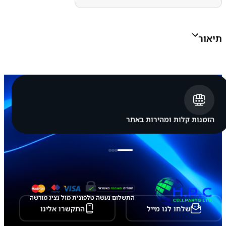
ו
נ
י
מ
תיאור
ק
ו
ר
י
ס
מ
ס
ו
נ
ג
הזמנות קלות ומהירות באתר
S
a
m
s
u
n
g
G
a
התשלום נעשה טלפונית מול נציג מורשה
l
שלחו לנו מייל
התקשרו אלינו
a
x