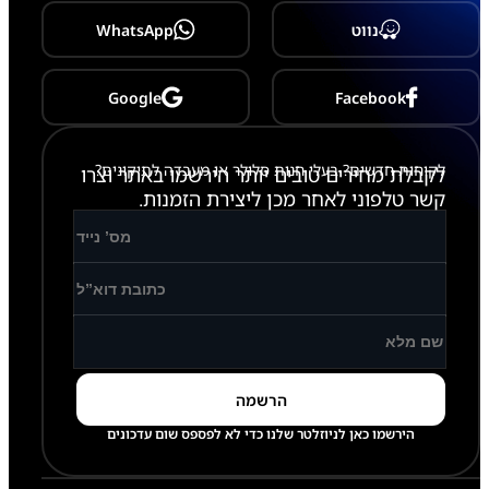
y
Z
נווט
WhatsApp
F
O
L
D
Google
Facebook
3
לקוחות חדשים? בעלי חנות סלולר או מעבדה לתיקונים?
לקבלת מחירים טובים יותר הירשמו באתר וצרו
קשר טלפוני לאחר מכן ליצירת הזמנות.
הירשמו כאן לניוזלטר שלנו כדי לא לפספס שום עדכונים