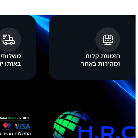
o
m
i
R
e
d
m
i
N
O
הזמנות קלות
משלוחים
T
E
ומהירות באתר
באותו יו
1
2
4
G
התשלום נעשה טל