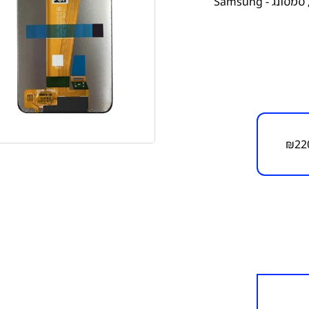
סמסונג - Samsung
₪
22