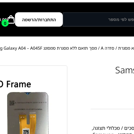
התחברות/הרשמה
0.00
0
א מסגרת
/
סדרה A
/ מסך תואם ללא מסגרת סמסונג Samsung Galaxy A04 – A045F
ת סמסונג Samsung
כים / מכלולי תצוגה
,