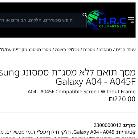
ח
י
פ
ו
ש
עמוד הבית
/
סמסונג
/
מסכים / מכלולי תצוגה
/
מסכי סמסונג מקוריים עם/לל
מסך תואם ללא מסגר
Galaxy A04 - A045F
A04 - A045F Compatible Screen Without Frame
₪
220.00
מק״ט:
2300000012
קטגוריות:
Galaxy A04 - A045
,
חלקי חילוף עפ"י דגמי מכשירים
,
מס