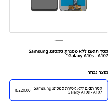
מסך תואם ללא מסגרת סמסונג Samsung
Galaxy A10s - A107
Galaxy A10S - A107 Compatible Screen With Frame
מוצר נבחר
₪
220.00
מסך תואם ללא מסגרת סמסונג Samsung
₪
220.00
Galaxy A10s - A107
מק״ט:
2300000010
קטגוריות:
Galaxy A10S – A107
חלקי חילוף עפ"י דגמי
מכשירים
מסכים / מכלולי תצוגה
מסכים תואמים עם/ללא
מסגרת
סדרה A
סדרה A
סדרה A
סמסונג
סמסונג -