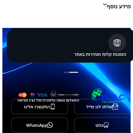
מ
מידע נוסף
ס
ו
נ
ג
S
צבע:
שחור
a
m
s
u
n
הזמנות קלות ומהירות באתר
g
G
a
l
a
x
y
A
1
התשלום נעשה טלפונית מול נציג מורשה
0
שלחו לנו מייל
התקשרו אלינו
s
-
A
1
נווט
WhatsApp
0
7