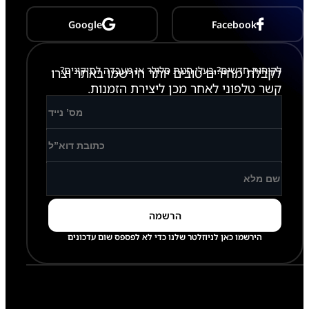
Google
Facebook
לקוחות חדשים? בעלי חנות סלולר או מעבדה לתיקונים?
לקבלת מחירים טובים יותר הירשמו באתר וצרו
קשר טלפוני לאחר מכן ליצירת הזמנות.
הירשמו כאן לניוזלטר שלנו כדי לא לפספס שום עדכונים