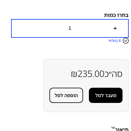
מכשירים
מסכים / מכלולי תצוגה
מסכים תואמים עם/ללא
מסגרת
סדרה A
סדרה A
סדרה A
סמסונג
סמסונג -
בחרו כמות
Samsung
כ
מ
ו
8 במלאי
ת
ש
ל
מ
ס
ך
סה״כ
235.00
₪
ת
ו
א
ם
מעבר לסל
הוספה לסל
ע
ם
מ
ס
ג
ר
ת
תיאור
ס