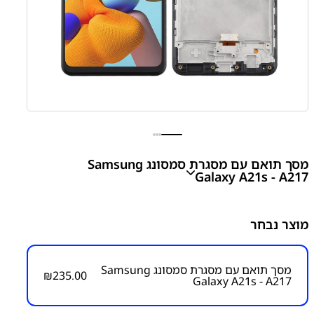
מסך תואם עם מסגרת סמסונג Samsung
Galaxy A21s - A217
Samsung Galaxy A21S - A217F Compatible Screen
מוצר נבחר
With Frame
₪
235.00
מסך תואם עם מסגרת סמסונג Samsung
₪
235.00
Galaxy A21s - A217
מק״ט:
2300000001
קטגוריות:
Galaxy A21S – A217
חלקי חילוף עפ"י דגמי