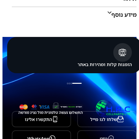
מ
ס
מידע נוסף
ו
נ
ג
S
a
צבע:
שחור
m
s
u
n
g
הזמנות קלות ומהירות באתר
G
a
l
a
x
y
A
2
1
התשלום נעשה טלפונית מול נציג מורשה
s
שלחו לנו מייל
התקשרו אלינו
-
A
2
1
נווט
WhatsApp