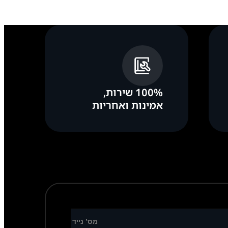
100% שירות,
אמינות ואחריות
דוע” או “לא מקורי” לאחר התיקון.
ך החדש ומאפשר לשחרר את הלקוח מרוצה ושמח עם