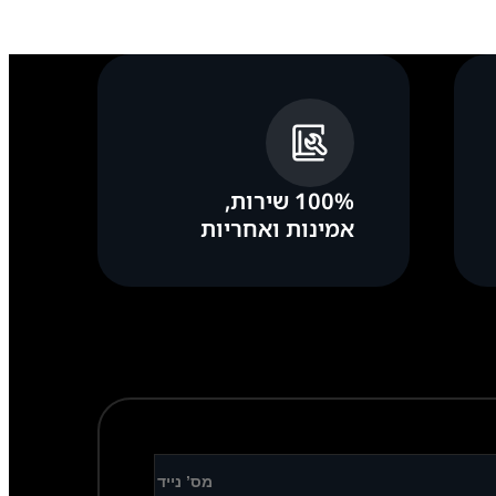
100% שירות,
אמינות ואחריות
דוע” או “לא מקורי” לאחר התיקון.
ך החדש ומאפשר לשחרר את הלקוח מרוצה ושמח עם