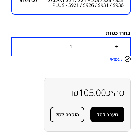
₪
105.00
GALAXY S24 / S24 PLUS / S25 / S25
PLUS - S921 / S926 / S931 / S936
מק"ט יצרן:
מק״ט:
6200000033
קטגוריות:
GALAXY S25 PLUS -
GALAXY S25 - S931
S24 Plus - S926
S24 - S921
S936
חלקי חילוף עפ"י דגמי
בחרו כמות
מכשירים
מצלמות
סדרה S
סדרה S
סמסונג
כ
מ
ו
3 במלאי
ת
ש
ל
מ
צ
ל
סה״כ
105.00
₪
מ
ה
ע
ד
מעבר לסל
הוספה לסל
ש
ה
ר
ח