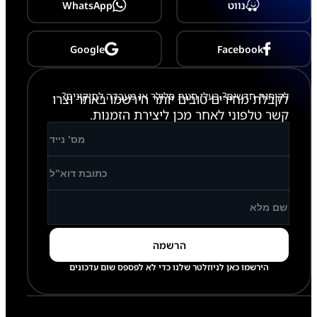
נווט
WhatsApp
2
4
P
L
Google
Facebook
U
S
/
S
לקוחות חדשים? בעלי חנות סלולר או מעבדה לתיקונים?
לקבלת מחירים טובים יותר הירשמו באתר וצרו
2
קשר טלפוני לאחר מכן ליצירת הזמנות.
5
/
S
2
5
P
L
U
S
-
S
9
2
הירשמו כאן לניוזלטר שלנו כדי לא לפספס שום עדכונים
1
/
S
9