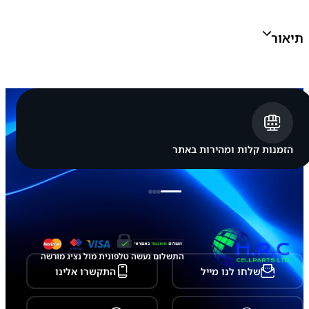
ב
ה
ב
תיאור
מ
י
ו
ח
ד
(
ע
ל
י
ו
הזמנות קלות ומהירות באתר
נ
ה
)
G
A
L
A
X
Y
התשלום נעשה טלפונית מול נציג מורשה
S
שלחו לנו מייל
התקשרו אלינו
2
4
/
S