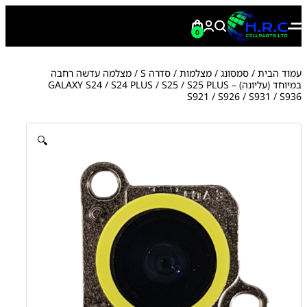
0
עמוד הבית
/
סמסונג
/
מצלמות
/
סדרה S
/ מצלמה עדשה רחבה
במיוחד (עליונה) GALAXY S24 / S24 PLUS / S25 / S25 PLUS –
S921 / S926 / S931 / S936
🔍