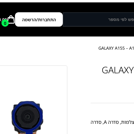
התחברות/הרשמה
0.00
0
GALAXY A15
למות
,
סדרה A
,
סדרה