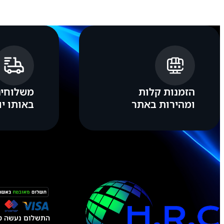
1
5
(
U
L
T
R
A
W
I
הזמנות קלות
משלוחים
D
E
ומהירות באתר
באותו יו
)
התשלום נעשה טל