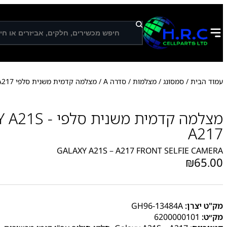
ח
י
פ
ו
ש
עמוד הבית
/
סמסונג
/
מצלמות
/
סדרה A
/ מצלמה קדמית משנית סלפי GALAXY A21S – A217
מצלמה קדמית משנית ס
A217
GALAXY A21S – A217 FRONT SELFIE CAMERA
₪
65.00
מק"ט יצרן:
GH96-13484A
מק״ט:
6200000101