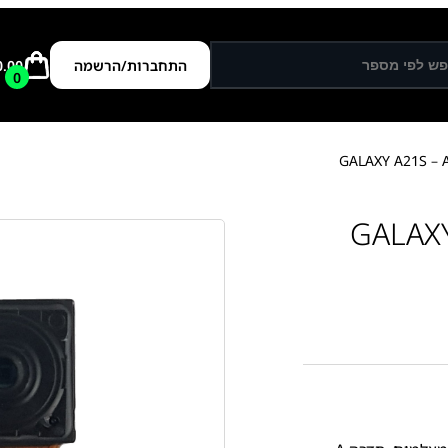
התחברות/הרשמה
0.00
0
לפי GALAXY A21S -