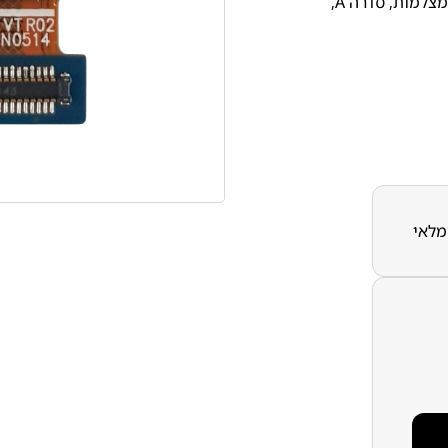
מצלמות
,
סדרה A
,
מלאי