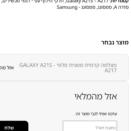
קטגוריות:
Galaxy A21S – A217
,
חלקי חילוף עפ"י דגמי מכשירים
,
סדרה A
,
סמסונג
,
סמסונג - Samsung
מוצר נבחר
מצלמה קדמית משנית סלפי GALAXY A21S -
אזל מה
A217
אזל מהמלאי
עדכנו אותי לגבי מוצר זה: