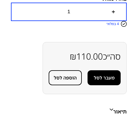
כ
מ
ו
4 במלאי
ת
ש
ל
מ
צ
ל
סה״כ
110.00
₪
מ
ה
ר
א
מעבר לסל
הוספה לסל
ש
י
ת
(
א
מ
צ
תיאור
ע
י
ת
)