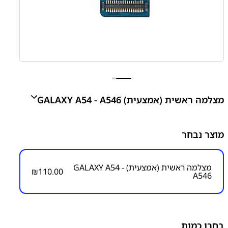
מצלמה ראשית (אמצעית) GALAXY A54 - A546
GALAXY A54 - A546 REAR MAIN CAMERA MODULE
מוצר נבחר
₪
110.00
מצלמה ראשית (אמצעית) GALAXY A54 -
₪
110.00
A546
מק"ט יצרן:
מק״ט:
6200000003
קטגוריות:
Galaxy A54 - A546
חלקי חילוף עפ"י דגמי
מכשירים
מצלמות
סדרה A
סדרה A
סמסונג
בחרו כמות