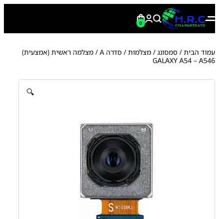
0
עמוד הבית
/
סמסונג
/
מצלמות
/
סדרה A
/ מצלמה ראשית (אמצעית)
GALAXY A54 – A546
🔍