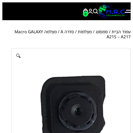
0
עמוד הבית
/
סמסונג
/
מצלמות
/
סדרה A
/ מצלמה Macro GALAXY
A21S – A217
🔍