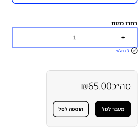
מק״ט:
6200000094
קטגוריות:
Galaxy A36 - A366
Galaxy A35 5G - A356
Galaxy A56 - A566
Galaxy A37 – A376
חלקי חילוף עפ"י
בחרו כמות
דגמי מכשירים
מצלמות
סדרה A
סדרה A
סמסונג
סמסונג -
Samsung
כ
מ
ו
3 במלאי
ת
ש
ל
מ
צ
ל
סה״כ
65.00
₪
מ
ת
(
ת
מעבר לסל
הוספה לסל
ח
ת
ו
נ
ה
)