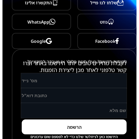
שלחו לנו מייל
התקשרו אלינו
/
A
1
2
נווט
WhatsApp
5
/
A
1
Google
Facebook
2
7
/
לקוחות חדשים? בעלי חנות סלולר או מעבדה לתיקונים?
A
לקבלת מחירים טובים יותר הירשמו באתר וצרו
1
קשר טלפוני לאחר מכן ליצירת הזמנות.
3
5
/
A
1
3
7
/
A
0
2
2
/
הירשמו כאן לניוזלטר שלנו כדי לא לפספס שום עדכונים