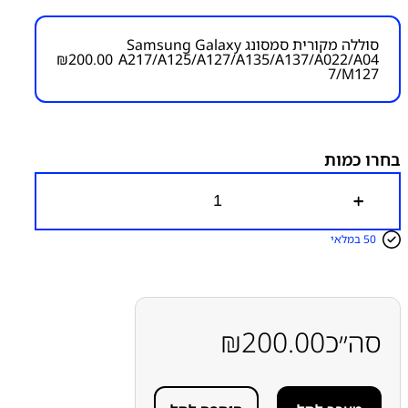
₪
200.00
סוללה מקורית סמסונג Samsung Galaxy
₪
200.00
A217/A125/A127/A135/A137/A022/A04
7/M127
מק״ט:
4000000033
קטגוריות:
Galaxy A13 4G - A135F
Galaxy A12 - A125
Galaxy A21S – A217
חלקי חילוף עפ"י דגמי מכשירים
סדרה A
סדרה A
סוללות
סמסונג
סמסונג - Samsung
בחרו כמות
כ
מ
ו
50 במלאי
ת
ש
ל
ס
ו
ל
סה״כ
200.00
₪
ל
ה
מ
ק