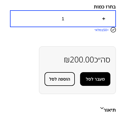
בחרו כמות
כ
מ
ו
50+
במלאי
ת
ש
ל
ס
ו
ל
סה״כ
200.00
₪
ל
ה
מ
ק
מעבר לסל
הוספה לסל
ו
ר
י
ת
ס
מ
ס
תיאור
ו
נ