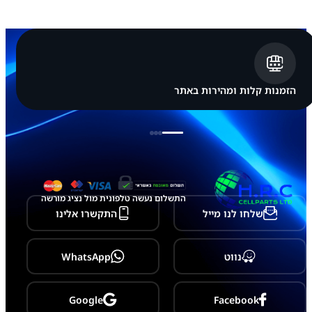
ג
S
a
m
s
u
n
g
הזמנות קלות ומהירות באתר
G
a
l
a
x
y
A
3
3
התשלום נעשה טלפונית מול נציג מורשה
5
שלחו לנו מייל
התקשרו אלינו
G
/
A
5
נווט
WhatsApp
3
5
G
-
Google
Facebook
A