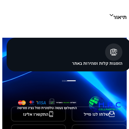
ס
מ
ס
תיאור
ו
נ
ג
S
a
m
s
u
n
g
הזמנות קלות ומהירות באתר
G
a
l
a
x
y
A
8
P
התשלום נעשה טלפונית מול נציג מורשה
l
שלחו לנו מייל
התקשרו אלינו
u
s
(