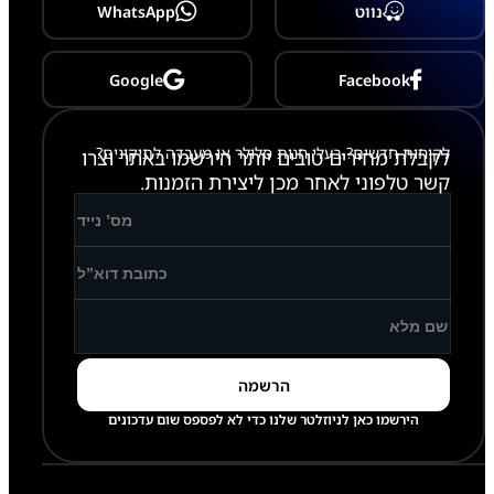
2
נווט
WhatsApp
0
1
8
)
Google
Facebook
-
A
7
לקוחות חדשים? בעלי חנות סלולר או מעבדה לתיקונים?
3
לקבלת מחירים טובים יותר הירשמו באתר וצרו
0
קשר טלפוני לאחר מכן ליצירת הזמנות.
הירשמו כאן לניוזלטר שלנו כדי לא לפספס שום עדכונים