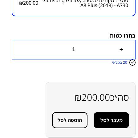
סוללה מקורית סמסונג Samsung Galaxy
₪
200.00
A8 Plus (2018) - A730
מק״ט:
4000000041
קטגוריות:
סדרה A
סוללות
סמסונג
בחרו כמות
כ
מ
ו
20 במלאי
ת
ש
ל
ס
ו
ל
סה״כ
200.00
₪
ל
ה
מ
ק
מעבר לסל
הוספה לסל
ו
ר
י
ת