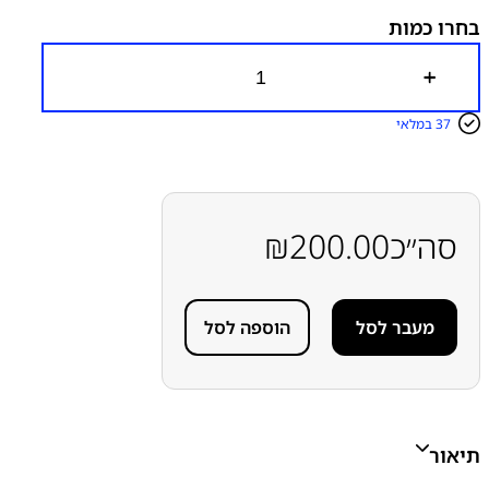
בחרו כמות
כ
מ
ו
37 במלאי
ת
ש
ל
ס
ו
ל
סה״כ
200.00
₪
ל
ה
מ
ק
מעבר לסל
הוספה לסל
ו
ר
י
ת
ס
מ
ס
תיאור
ו
נ