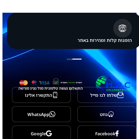
ג
S
a
m
s
u
n
g
הזמנות קלות ומהירות באתר
G
a
l
a
x
y
S
1
0
התשלום נעשה טלפונית מול נציג מורשה
E
שלחו לנו מייל
התקשרו אלינו
-
G
9
7
נווט
WhatsApp
0
Google
Facebook