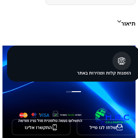
ת
ס
מ
ס
תיאור
ו
נ
ג
S
a
m
s
u
n
g
הזמנות קלות ומהירות באתר
G
a
l
a
x
y
S
2
1
התשלום נעשה טלפונית מול נציג מורשה
F
שלחו לנו מייל
התקשרו אלינו
E
-