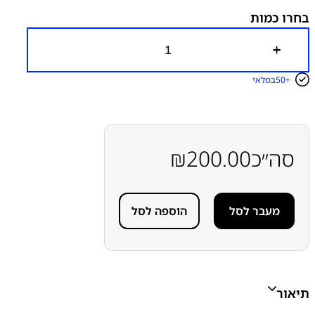
בחרו כמות
כ
מ
ו
50+
במלאי
ת
ש
ל
ס
ו
ל
סה״כ
200.00
₪
ל
ה
מ
ק
מעבר לסל
הוספה לסל
ו
ר
י
ת
ס
מ
ס
תיאור
ו
נ