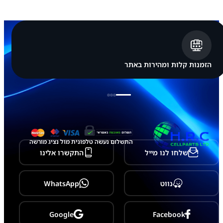
ג
S
a
m
s
u
n
g
הזמנות קלות ומהירות באתר
G
a
l
a
x
y
S
2
2
התשלום נעשה טלפונית מול נציג מורשה
P
שלחו לנו מייל
התקשרו אלינו
l
u
s
-
נווט
WhatsApp
S
9
0
6
Google
Facebook