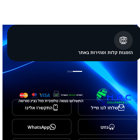
מ
ס
ו
נ
ג
S
a
m
s
u
הזמנות קלות ומהירות באתר
n
g
G
a
l
a
x
y
T
התשלום נעשה טלפונית מול נציג מורשה
a
שלחו לנו מייל
התקשרו אלינו
b
S
9
F
נווט
WhatsApp
E
-