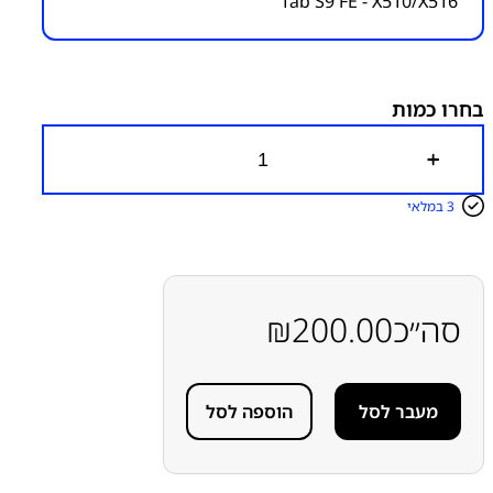
Tab S9 FE - X510/X516
מק"ט יצרן:
מק״ט:
4000000080
קטגוריות:
Tab S9 FE X510/X516
חלקי חילוף עפ"י דגמי
מכשירים
טאבלטים S
טאבלטים סדרה S
סוללות
סמסונג
בחרו כמות
סמסונג - Samsung
כ
מ
ו
3 במלאי
ת
ש
ל
ס
ו
ל
סה״כ
200.00
₪
ל
ה
מ
ק
מעבר לסל
הוספה לסל
ו
ר
י
ת
ס