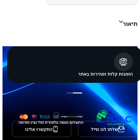
ת
G
A
L
תיאור
A
X
Y
A
7
3
/
A
2
3
הזמנות קלות ומהירות באתר
4
G
/
A
2
3
5
G
/
התשלום נעשה טלפונית מול נציג מורשה
M
שלחו לנו מייל
התקשרו אלינו
5
2