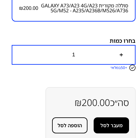
סוללה מקורית GALAXY A73/A23 4G/A23
₪
200.00
5G/M52 - A235/A236B/M526/A736
מק״ט:
4000000059
קטגוריות:
Galaxy A73 5G - A736
Galaxy A23 - A235
Galaxy M52 5G - M526
חלקי חילוף עפ"י דגמי מכשירים
סדרה A
סדרה A
סדרה M
סוללות
סמסונג
סמסונג -
בחרו כמות
Samsung
כ
מ
ו
50+
במלאי
ת
ש
ל
ס
ו
ל
סה״כ
200.00
₪
ל
ה
מ
ק
מעבר לסל
הוספה לסל
ו
ר
י