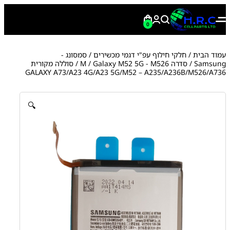
0
עמוד הבית
/
חלקי חילוף עפ"י דגמי מכשירים
/
סמסונג -
Samsung
/
סדרה M
Galaxy M52 5G - M526
/
/ סוללה מקורית
GALAXY A73/A23 4G/A23 5G/M52 – A235/A236B/M526/A736
🔍