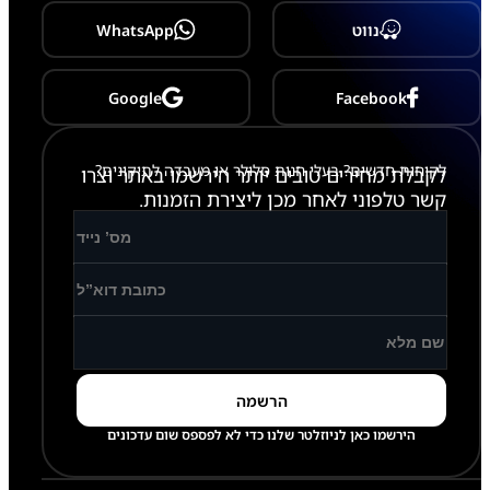
-
A
נווט
WhatsApp
2
3
5
/
Google
Facebook
A
2
3
לקוחות חדשים? בעלי חנות סלולר או מעבדה לתיקונים?
6
לקבלת מחירים טובים יותר הירשמו באתר וצרו
B
קשר טלפוני לאחר מכן ליצירת הזמנות.
/
M
5
2
6
/
A
7
3
6
הירשמו כאן לניוזלטר שלנו כדי לא לפספס שום עדכונים