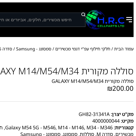
ח
י
פ
ו
ש
עמוד הבית
/
חלקי חילוף עפ"י דגמי מכשירים
/
סמסונג - Samsung
/
סדרה M
6
סוללה מקורית GALAXY M14/M54/M34
סוללה מקורית GALAXY M14/M54/M34
₪
200.00
מק"ט יצרן:
GH82-31341A
מק״ט:
4000000044
קטגוריות:
M34 - M346
,
M14 - M146
,
Galaxy M54 5G - M546
,
חל
מכשירים
,
סדרה M
,
סוללות
,
סמסונג
,
סמסונג - Samsung