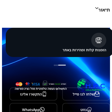
ו
ר
תיאור
י
ת
א
י
י
פ
ו
ן
i
P
הזמנות קלות ומהירות באתר
h
o
n
e
1
5
P
l
u
התשלום נעשה טלפונית מול נציג מורשה
s
שלחו לנו מייל
התקשרו אלינו
נווט
WhatsApp