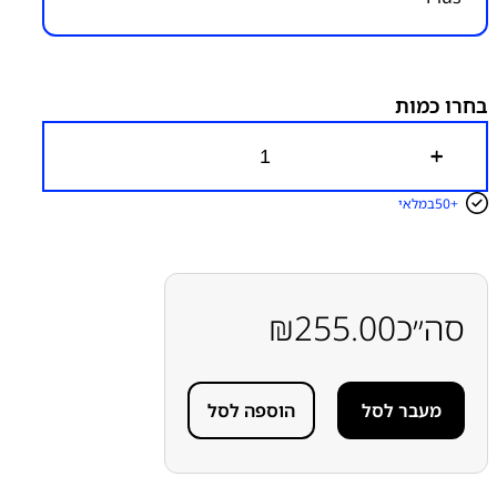
קטגוריות:
אייפון iPhone 15 Plus
אפל
אפל - Apple
סוללות
סוללות תואמות אפל
בחרו כמות
כ
מ
ו
50+
במלאי
ת
ש
ל
ס
ו
ל
סה״כ
255.00
₪
ל
ה
ת
ו
מעבר לסל
הוספה לסל
א
מ
ת
מ
ק