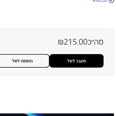
ו
20 במלאי
ת
ש
ל
ס
ו
ל
ל
ה
סה״כ
215.00
₪
ת
ו
א
מ
ת
מעבר לסל
הוספה לסל
מ
ת
א
ק
ט
ב
ת
מ
ש
ו
מ
ש
ת