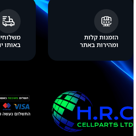
I
P
H
O
N
E
1
הזמנות קלות
משלוחים
5
ומהירות באתר
באותו יו
P
L
U
S
(
U
S
E
D
)
התשלום נעשה טל