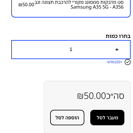
סט מדבקות סמסונג מקורי להרכבת תצוגה וגב
₪
50.00
Samsung A35 5G - A356
מק"ט יצרן:
מק״ט:
6100000007
קטגוריות:
Galaxy A35 5G - A356
חלקי חילוף עפ"י דגמי
מכשירים
סדרה A
סדרה A
סמסונג
סמסונג - Samsung
בחרו כמות
ערכת (סט-קיט) מדבקות להרכבת תצוגה-מסך
כ
מ
ו
50+
במלאי
ת
ש
ל
ס
ט
מ
סה״כ
50.00
₪
ד
ב
ק
ו
מעבר לסל
הוספה לסל
ת
ס
מ
ס