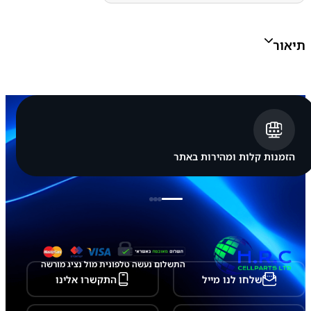
ו
נ
ג
תיאור
מ
ק
ו
ר
י
ל
ה
ר
כ
ב
הזמנות קלות ומהירות באתר
ת
ת
צ
ו
ג
ה
ו
ג
ב
התשלום נעשה טלפונית מול נציג מורשה
S
שלחו לנו מייל
התקשרו אלינו
a
m
s