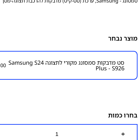
סמסונג - Samsung
,
ערכת (סט-קיט) מדבקות להרכבת תצוגה-מסך
מוצר נבחר
סט מדבקות סמסונג מקורי לתצוגה Samsung S24
.00
Plus - S926
בחרו כמות
כ