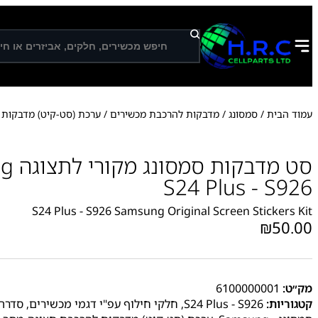
ח
י
פ
ו
ש
עמוד הבית
/
סמסונג
/
מדבקות להרכבת מכשירים
/
ערכת (סט-קיט) מדבקות
סט מדב
S24 Plus - S926
S24 Plus - S926 Samsung Original Screen Stickers Kit
₪
50.00
מק״ט:
6100000001
קטגוריות:
S24 Plus - S926
,
חלקי חילוף עפ"י דגמי מכשירים
,
סדרה 