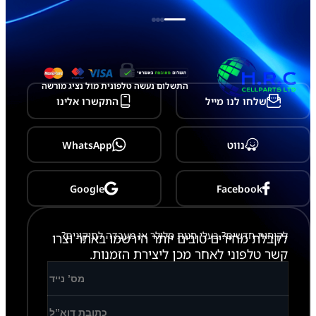
n
g
G
a
l
a
x
התשלום נעשה טלפונית מול נציג מורשה
y
שלחו לנו מייל
התקשרו אלינו
A
2
0
/
נווט
WhatsApp
A
3
0
Google
Facebook
לקוחות חדשים? בעלי חנות סלולר או מעבדה לתיקונים?
לקבלת מחירים טובים יותר הירשמו באתר וצרו
קשר טלפוני לאחר מכן ליצירת הזמנות.