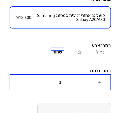
₪
120.00
פאנל גב אחורי זכוכית סמסונג Samsung
₪
120.00
Galaxy A20/A30
מק״ט:
3000000081
קטגוריות:
Galaxy A30 - A305
Galaxy A20 - A205
גב
אחורי
חלקי חילוף עפ"י דגמי מכשירים
סדרה A
סדרה A
סמסונג
סמסונג - Samsung
בחרו צבע
כחול
לבן
שחור
בחרו כמות
כ
מ
ו
ת
ש
ל
פ