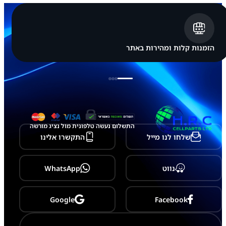
p
p
l
e
i
P
הזמנות קלות ומהירות באתר
h
o
n
e
1
1
P
r
o
התשלום נעשה טלפונית מול נציג מורשה
שלחו לנו מייל
התקשרו אלינו
נווט
WhatsApp
Google
Facebook