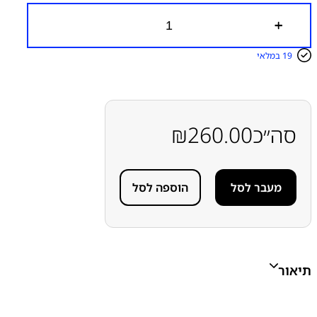
כ
מ
ו
19 במלאי
ת
ש
ל
פ
ל
ט
סה״כ
260.00
₪
ח
י
י
ש
מעבר לסל
הוספה לסל
ן
א
פ
ל
א
י
י
תיאור
פ
ו
ן
A