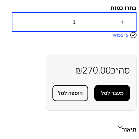
בחרו כמות
כ
מ
ו
15 במלאי
ת
ש
ל
פ
ל
ט
סה״כ
270.00
₪
ח
י
י
ש
מעבר לסל
הוספה לסל
ן
א
פ
ל
א
י
י
תיאור
פ
ו