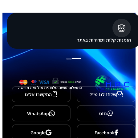
ן
A
p
p
l
e
i
P
הזמנות קלות ומהירות באתר
h
o
n
e
1
2
P
r
o
התשלום נעשה טלפונית מול נציג מורשה
M
שלחו לנו מייל
התקשרו אלינו
a
x
נווט
WhatsApp
Google
Facebook