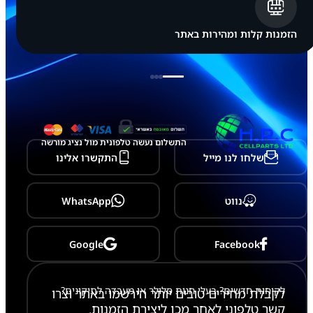
הזמנות קלות ומהירות באתר
התשלום נעשה טלפונית מול נציג מורשה
שלחו לנו מייל
התקשרו אלינו
נווט
WhatsApp
Google
Facebook
לקוחות חדשים? בעלי חנות סלולר או מעבדה לתיקונים?
לקבלת מחירים טובים יותר הירשמו באתר וצרו
קשר טלפוני לאחר מכן ליצירת הזמנות.