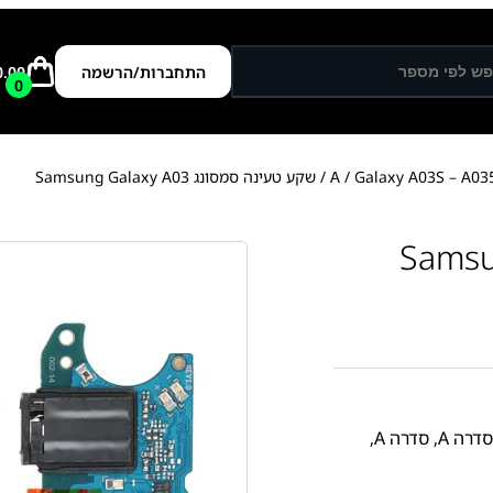
התחברות/הרשמה
0.00
0
Galaxy A03S – A03
/
/ שקע טעינה סמסונג Samsung Galaxy A03
סדרה A
,
סדרה A
,