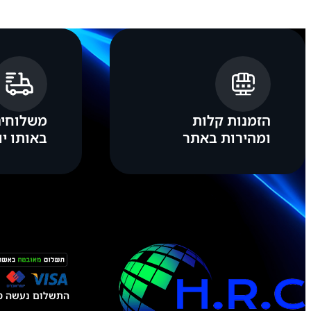
l
a
x
y
A
0
3
הזמנות קלות
משלוחים
ומהירות באתר
באותו יו
התשלום נעשה טל