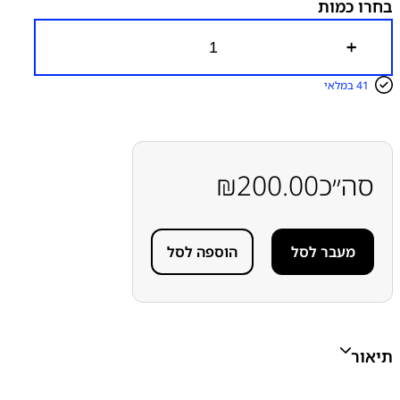
בחרו כמות
כ
מ
ו
41 במלאי
ת
ש
ל
ש
ק
ע
סה״כ
200.00
₪
ט
ע
י
נ
מעבר לסל
הוספה לסל
ה
ס
מ
ס
ו
נ
ג
תיאור
S
a
m