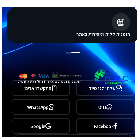
s
u
n
g
G
a
l
הזמנות קלות ומהירות באתר
a
x
y
A
0
4
התשלום נעשה טלפונית מול נציג מורשה
שלחו לנו מייל
התקשרו אלינו
נווט
WhatsApp
Google
Facebook