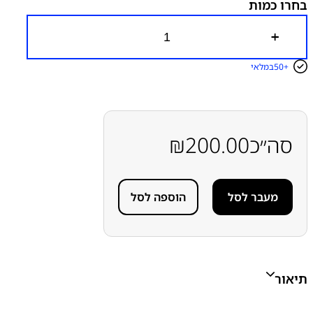
בחרו כמות
כ
מ
ו
50+
במלאי
ת
ש
ל
ש
ק
ע
סה״כ
200.00
₪
ט
ע
י
נ
מעבר לסל
הוספה לסל
ה
ס
מ
ס
ו
נ
ג
תיאור
S
a
m