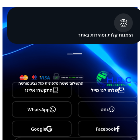
s
u
n
g
G
a
l
הזמנות קלות ומהירות באתר
a
x
y
A
3
3
5
G
התשלום נעשה טלפונית מול נציג מורשה
שלחו לנו מייל
התקשרו אלינו
נווט
WhatsApp
Google
Facebook