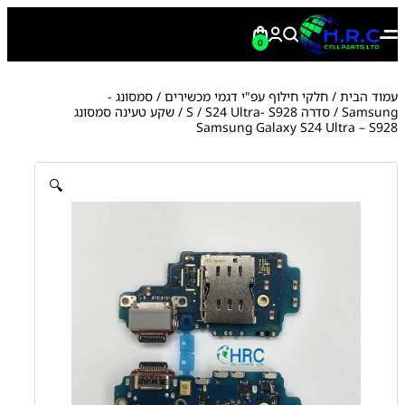
0
עמוד הבית
/
חלקי חילוף עפ"י דגמי מכשירים
/
סמסונג -
Samsung
/
סדרה S
S24 Ultra- S928
/
/ שקע טעינה סמסונג
Samsung Galaxy S24 Ultra – S928
🔍