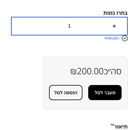
פלטים
שקעי טעינה
בחרו כמות
כ
מ
ו
50+
במלאי
ת
ש
ל
ש
ק
ע
סה״כ
200.00
₪
ט
ע
י
נ
מעבר לסל
הוספה לסל
ה
ס
מ
ס
ו
נ
ג
תיאור
S