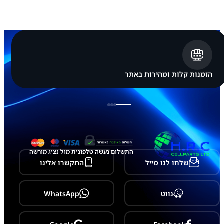
a
m
s
u
n
g
G
a
l
הזמנות קלות ומהירות באתר
a
x
y
S
2
4
U
l
t
התשלום נעשה טלפונית מול נציג מורשה
r
שלחו לנו מייל
התקשרו אלינו
a
-
S
9
נווט
WhatsApp
2
8