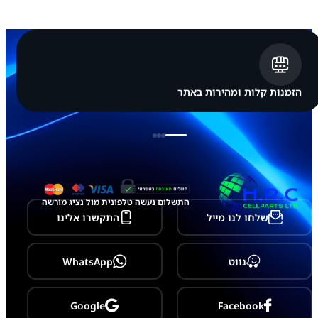
m
s
u
n
g
G
a
l
הזמנות קלות ומהירות באתר
a
x
y
Z
F
l
i
p
5
התשלום נעשה טלפונית מול נציג מורשה
-
שלחו לנו מייל
התקשרו אלינו
F
7
3
1
נווט
WhatsApp
Google
Facebook