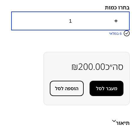
בחרו כמות
כ
מ
ו
6 במלאי
ת
ש
ל
ש
ק
ע
סה״כ
200.00
₪
ט
ע
י
נ
מעבר לסל
הוספה לסל
ה
ס
מ
ס
ו
נ
ג
תיאור
S
a