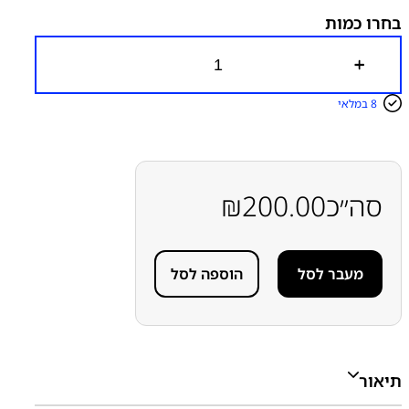
בחרו כמות
כ
מ
ו
8 במלאי
ת
ש
ל
ש
ק
ע
סה״כ
200.00
₪
ט
ע
י
נ
מעבר לסל
הוספה לסל
ה
ס
מ
ס
ו
נ
ג
תיאור
S
a