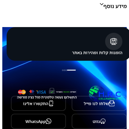
m
מידע נוסף
s
u
n
g
G
מק"ט יצרן:
GH96-14519A
a
l
a
x
y
הזמנות קלות ומהירות באתר
Z
F
o
l
d
3
-
F
9
התשלום נעשה טלפונית מול נציג מורשה
2
שלחו לנו מייל
התקשרו אלינו
6
נווט
WhatsApp