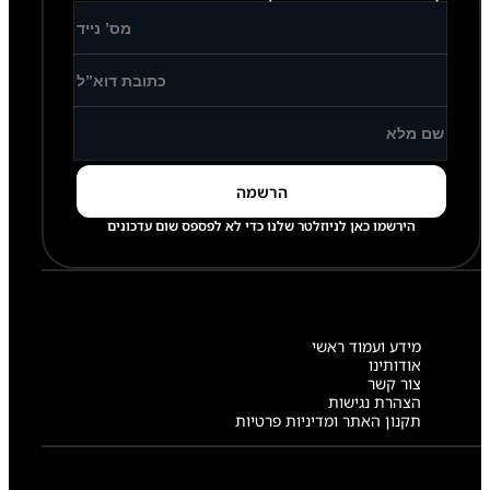
7
3
6
מ
צ
ל
מ
ת
מ
ו
ק
ד
הירשמו כאן לניוזלטר שלנו כדי לא לפספס שום עדכונים
ח
י
B
O
K
E
מידע ועמוד ראשי
H
אודותינו
צור קשר
הצהרת נגישות
תקנון האתר ומדיניות פרטיות