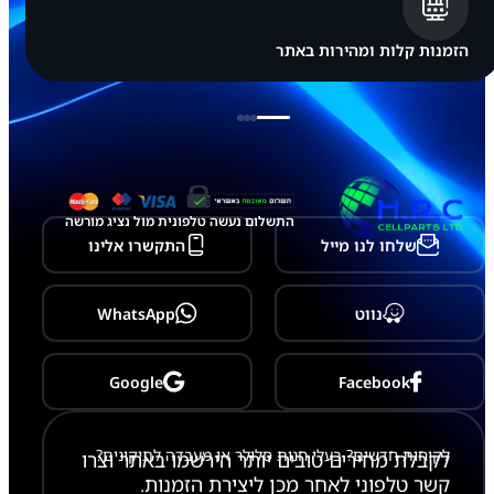
-
A
3
הזמנות קלות ומהירות באתר
2
5
/
A
5
2
5
/
A
התשלום נעשה טלפונית מול נציג מורשה
5
שלחו לנו מייל
התקשרו אלינו
2
6
/
A
נווט
WhatsApp
5
2
8
/
Google
Facebook
A
5
3
לקוחות חדשים? בעלי חנות סלולר או מעבדה לתיקונים?
6
לקבלת מחירים טובים יותר הירשמו באתר וצרו
/
קשר טלפוני לאחר מכן ליצירת הזמנות.
A