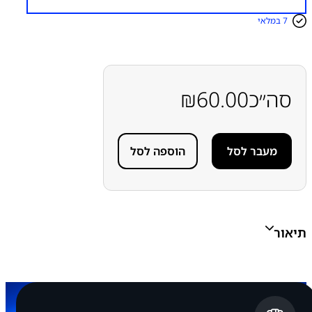
מ
ו
7 במלאי
ת
ש
ל
G
A
L
סה״כ
60.00
₪
A
X
Y
A
מעבר לסל
הוספה לסל
3
2
/
A
5
2
/
תיאור
A
5
3
/
A
7
3